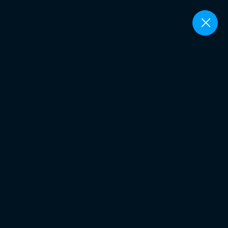
takan
Jasa Sedot WC
wisata
Bersama PO. Dedy Jaya Wisata